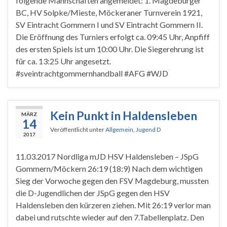
folgende Mannschaften angemeldet: 1. Magdeburger
BC, HV Solpke/Mieste, Möckeraner Turnverein 1921,
SV Eintracht Gommern I und SV Eintracht Gommern II.
Die Eröffnung des Turniers erfolgt ca. 09:45 Uhr, Anpfiff
des ersten Spiels ist um 10:00 Uhr. Die Siegerehrung ist
für ca. 13:25 Uhr angesetzt.
#sveintrachtgommernhandball #AFG #WJD
Kein Punkt in Haldensleben
MÄRZ
14
Veröffentlicht unter
Allgemein
,
Jugend D
2017
11.03.2017 Nordliga mJD HSV Haldensleben – JSpG
Gommern/Möckern 26:19 (18:9) Nach dem wichtigen
Sieg der Vorwoche gegen den FSV Magdeburg, mussten
die D-Jugendlichen der JSpG gegen den HSV
Haldensleben den kürzeren ziehen. Mit 26:19 verlor man
dabei und rutschte wieder auf den 7.Tabellenplatz. Den