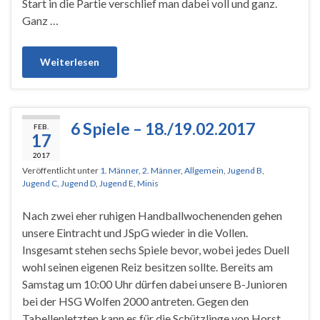
Start in die Partie verschlief man dabei voll und ganz.
Ganz …
Weiterlesen
6 Spiele – 18./19.02.2017
FEB.
17
2017
Veröffentlicht unter
1. Männer
,
2. Männer
,
Allgemein
,
Jugend B
,
Jugend C
,
Jugend D
,
Jugend E
,
Minis
Nach zwei eher ruhigen Handballwochenenden gehen
unsere Eintracht und JSpG wieder in die Vollen.
Insgesamt stehen sechs Spiele bevor, wobei jedes Duell
wohl seinen eigenen Reiz besitzen sollte. Bereits am
Samstag um 10:00 Uhr dürfen dabei unsere B-Junioren
bei der HSG Wolfen 2000 antreten. Gegen den
Tabellenletzten kann es für die Schützlinge von Horst