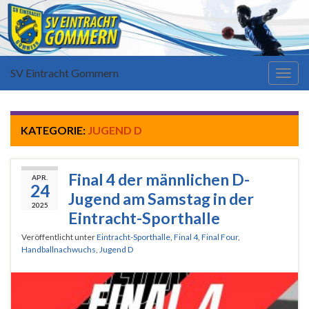
SV Eintracht Gommern
Navi
umsc
KATEGORIE:
JUGEND D
Final 4 der männlichen D-
APR.
24
Jugend am Samstag in der
2025
Eintracht-Sporthalle
Veröffentlicht unter
Eintracht-Sporthalle
,
Final 4
,
Final Four
,
Handballnachwuchs
,
Jugend D