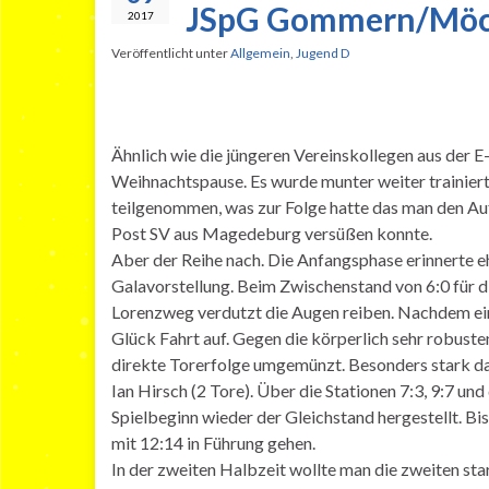
JSpG Gommern/Möck
2017
Veröffentlicht unter
Allgemein
,
Jugend D
Ähnlich wie die jüngeren Vereinskollegen aus der 
Weihnachtspause. Es wurde munter weiter trainie
teilgenommen, was zur Folge hatte das man den Auf
Post SV aus Magedeburg versüßen konnte.
Aber der Reihe nach. Die Anfangsphase erinnerte eh
Galavorstellung. Beim Zwischenstand von 6:0 für di
Lorenzweg verdutzt die Augen reiben. Nachdem e
Glück Fahrt auf. Gegen die körperlich sehr robus
direkte Torerfolge umgemünzt. Besonders stark dab
Ian Hirsch (2 Tore). Über die Stationen 7:3, 9:7 u
Spielbeginn wieder der Gleichstand hergestellt. Bi
mit 12:14 in Führung gehen.
In der zweiten Halbzeit wollte man die zweiten sta