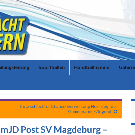
ilungsleitung
Sporthallen
Handballhymne
Galerie
Trotz schlechter Chancenverwertung Heimsieg fuer
Gommeraner E/Jugend
a mJD Post SV Magdeburg –