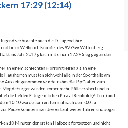
ern 17:29 (12:14)
E-Jugend verbrachte auch die D-Jugend ihre
rt und beim Weihnachtsturnier des SV GW Wittenberg
takt ins Jahr 2017 gleich mit einem 17:29 Sieg gegen den
er an einem schlechten Horrorstreifen als an eine
e Hausherren mussten sich wohl alle in der Sporthalle am
ine Auszeit genommen wurde, nahm die JSpG aber zum
ten Magdeburger wurden immer mehr Bälle erobert und in
ei die beiden E-Jugendlichen Pascal Reinhold (6 Tore) und
nd dem 10:10 wurde zum ersten mal nach dem 0:0 zu
s zur Pause konnten man diesen Lauf weiter führen und sogar
rken 10 Minuten der ersten Halbzeit fortsetzen und nicht