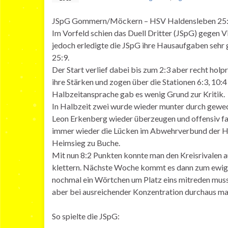
JSpG Gommern/Möckern – HSV Haldensleben 25:9
Im Vorfeld schien das Duell Dritter (JSpG) gegen V
jedoch erledigte die JSpG ihre Hausaufgaben sehr
25:9.
Der Start verlief dabei bis zum 2:3 aber recht hol
ihre Stärken und zogen über die Stationen 6:3, 10:4
Halbzeitansprache gab es wenig Grund zur Kritik.
In Halbzeit zwei wurde wieder munter durch gewech
Leon Erkenberg wieder überzeugen und offensiv fan
immer wieder die Lücken im Abwehrverbund der Hal
Heimsieg zu Buche.
Mit nun 8:2 Punkten konnte man den Kreisrivalen au
klettern. Nächste Woche kommt es dann zum ewigen
nochmal ein Wörtchen um Platz eins mitreden muss 
aber bei ausreichender Konzentration durchaus ma
So spielte die JSpG: