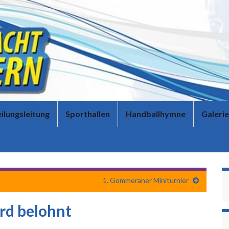
ilungsleitung
Sporthallen
Handballhymne
Galerie
1. Gommeraner Miniturnier
rd belohnt