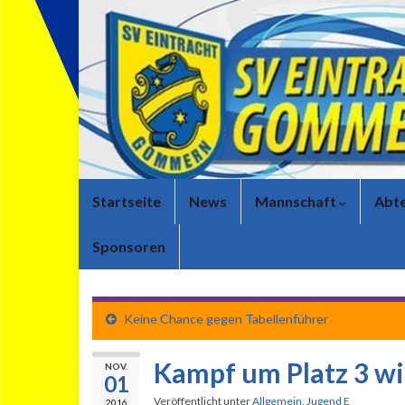
Startseite
News
Mannschaft
Abte
Sponsoren
Keine Chance gegen Tabellenführer
Kampf um Platz 3 wi
NOV.
01
Veröffentlicht unter
Allgemein
,
Jugend E
2016