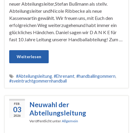
neuer Abteilungsleiter,Stefan Bußmann als stellv.
Abteilungsleiter undNicole Ribbecke als neue
Kassenwartin gewählt. Wir freuen uns, mit Euch den
erfolgreichen Weg weiterzugehenund habt immer ein
glückliches Händchen. Daniel sagen wir D A N K E für
fast 10 Jahre Leitung unserer Handballabteilung! Zum …
Weiterlesen
#Abteilungsleitung
,
#Ehrenamt
,
#handballingommern
,
#sveintrachtgommernhandball
Neuwahl der
FEB.
03
Abteilungsleitung
2026
Veröffentlicht unter
Allgemein