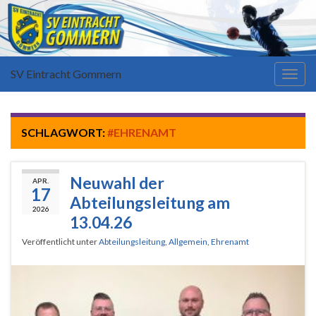
SV Eintracht Gommern
Navi
umsc
SCHLAGWORT:
#EHRENAMT
Neuwahl der
APR.
17
Abteilungsleitung am
2026
13.04.26
Veröffentlicht unter
Abteilungsleitung
,
Allgemein
,
Ehrenamt