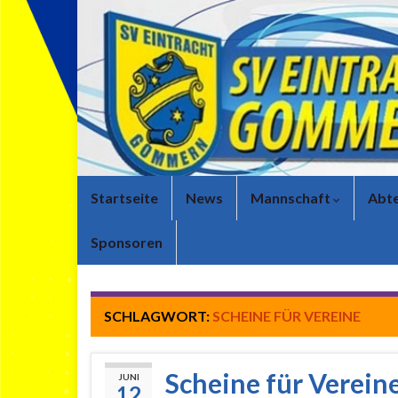
Startseite
News
Mannschaft
Abte
Sponsoren
SCHLAGWORT:
SCHEINE FÜR VEREINE
Scheine für Vereine
JUNI
12