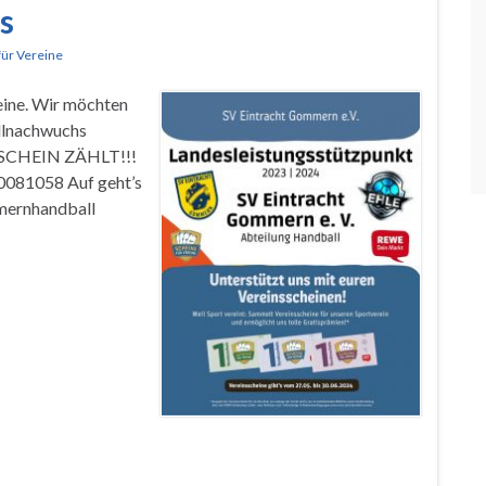
s
für Vereine
eine. Wir möchten
llnachwuchs
ER SCHEIN ZÄHLT!!!
00081058 Auf geht’s
mmernhandball