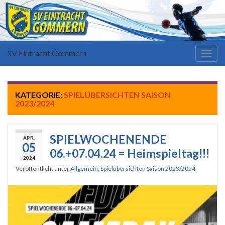
SV Eintracht Gommern
Navi
umsc
KATEGORIE:
SPIELÜBERSICHTEN SAISON
2023/2024
SPIELWOCHENENDE
APR.
05
06.+07.04.24 = Heimspieltag!!!
2024
Veröffentlicht unter
Allgemein
,
Spielübersichten Saison 2023/2024