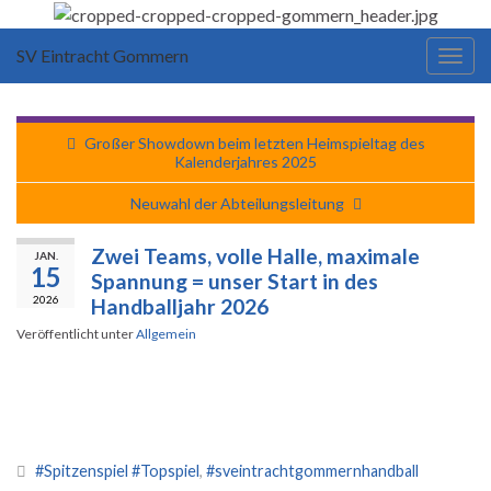
SV Eintracht Gommern
Navi
umsc
Großer Showdown beim letzten Heimspieltag des
Kalenderjahres 2025
Neuwahl der Abteilungsleitung
Zwei Teams, volle Halle, maximale
JAN.
15
Spannung = unser Start in des
2026
Handballjahr 2026
Veröffentlicht unter
Allgemein
#Spitzenspiel #Topspiel
,
#sveintrachtgommernhandball