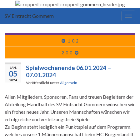
SV Eintracht Gommern
Navi
umsc
1-0-2
2-0-0
Spielwochenende 06.01.2024 –
JAN.
05
07.01.2024
2024
Veröffentlicht unter
Allgemein
Allen Mitgliedern, Sponsoren, Fans und treuen Begleitern der
Abteilung Handball des SV Eintracht Gommern wünschen wir
ein frohes neues Jahr. Unseren Mannschaften wünschen wir
erfolgreiche und verletzungsfreie Spiele.
Zu Beginn steht lediglich ein Punktspiel auf dem Programm,
welches unsere 1.Männermannschaft beim HC Burgenland II