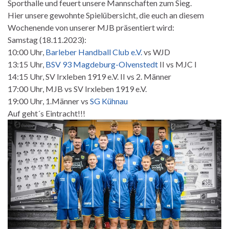
Sporthalle und feuert unsere Mannschaften zum Sieg.
Hier unsere gewohnte Spielübersicht, die euch an diesem
Wochenende von unserer MJB präsentiert wird:
Samstag (18.11.2023):
10:00 Uhr,
Barleber Handball Club e.V.
vs WJD
13:15 Uhr,
BSV 93 Magdeburg-Olvenstedt
II vs MJC I
14:15 Uhr, SV Irxleben 1919 e.V. II vs 2. Männer
17:00 Uhr, MJB vs SV Irxleben 1919 e.V.
19:00 Uhr, 1.Männer vs
SG Kühnau
Auf geht´s Eintracht!!!