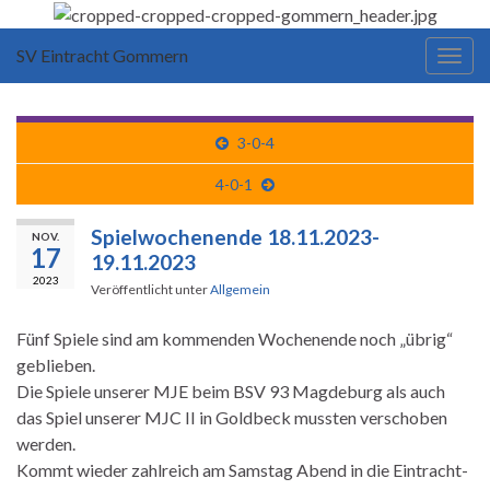
SV Eintracht Gommern
Navi
umsc
3-0-4
4-0-1
Spielwochenende 18.11.2023-
NOV.
17
19.11.2023
2023
Veröffentlicht unter
Allgemein
Fünf Spiele sind am kommenden Wochenende noch „übrig“
geblieben.
Die Spiele unserer MJE beim BSV 93 Magdeburg als auch
das Spiel unserer MJC II in Goldbeck mussten verschoben
werden.
Kommt wieder zahlreich am Samstag Abend in die Eintracht-