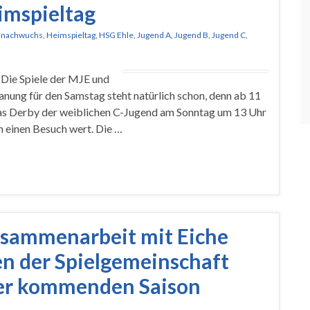
imspieltag
lnachwuchs
,
Heimspieltag
,
HSG Ehle
,
Jugend A
,
Jugend B
,
Jugend C
,
 Die Spiele der MJE und
nung für den Samstag steht natürlich schon, denn ab 11
 Das Derby der weiblichen C-Jugend am Sonntag um 13 Uhr
ch einen Besuch wert. Die …
usammenarbeit mit Eiche
n der Spielgemeinschaft
der kommenden Saison