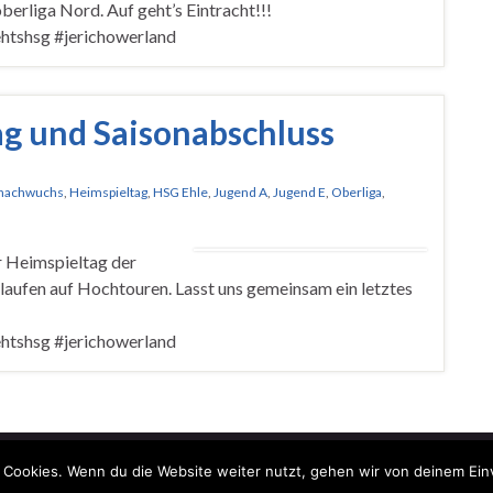
erliga Nord. Auf geht’s Eintracht!!!
htshsg #jerichowerland
ag und Saisonabschluss
lnachwuchs
,
Heimspieltag
,
HSG Ehle
,
Jugend A
,
Jugend E
,
Oberliga
,
 Heimspieltag der
laufen auf Hochtouren. Lasst uns gemeinsam ein letztes
htshsg #jerichowerland
 Cookies. Wenn du die Website weiter nutzt, gehen wir von deinem Ein