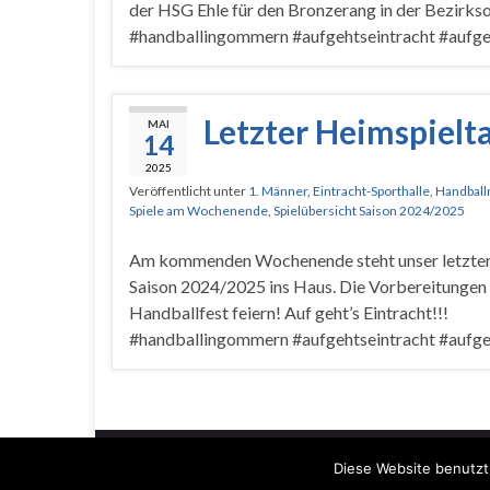
der HSG Ehle für den Bronzerang in der Bezirksob
#handballingommern #aufgehtseintracht #aufge
Letzter Heimspielt
MAI
14
2025
Veröffentlicht unter
1. Männer
,
Eintracht-Sporthalle
,
Handbal
Spiele am Wochenende
,
Spielübersicht Saison 2024/2025
Am kommenden Wochenende steht unser letzter
Saison 2024/2025 ins Haus. Die Vorbereitungen 
Handballfest feiern! Auf geht’s Eintracht!!!
#handballingommern #aufgehtseintracht #aufge
© 2026 SV Eintracht Gommern.
Diese Website benutzt
Gemacht mit
von
Graphene Themes
.