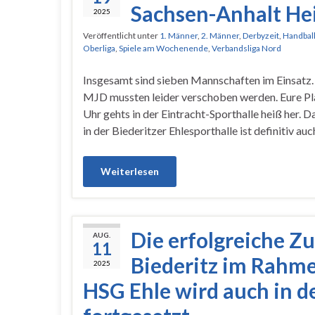
Sachsen-Anhalt He
2025
Veröffentlicht unter
1. Männer
,
2. Männer
,
Derbyzeit
,
Handbal
Oberliga
,
Spiele am Wochenende
,
Verbandsliga Nord
Insgesamt sind sieben Mannschaften im Einsatz.
MJD mussten leider verschoben werden. Eure Pla
Uhr gehts in der Eintracht-Sporthalle heiß her.
in der Biederitzer Ehlesporthalle ist definitiv au
Weiterlesen
Die erfolgreiche Z
AUG.
11
Biederitz im Rahme
2025
HSG Ehle wird auch in 