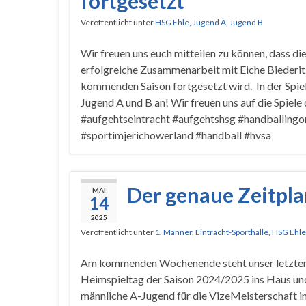
fortgesetzt
Veröffentlicht unter
HSG Ehle
,
Jugend A
,
Jugend B
Wir freuen uns euch mitteilen zu können, dass di
erfolgreiche Zusammenarbeit mit Eiche Biederit
kommenden Saison fortgesetzt wird. In der Spiel
Jugend A und B an! Wir freuen uns auf die Spiel
#aufgehtseintracht #aufgehtshsg #handballing
#sportimjerichowerland #handball #hvsa
Der genaue Zeitpla
MAI
14
2025
Veröffentlicht unter
1. Männer
,
Eintracht-Sporthalle
,
HSG Ehle
Am kommenden Wochenende steht unser letzte
Heimspieltag der Saison 2024/2025 ins Haus und 
männliche A-Jugend für die VizeMeisterschaft i