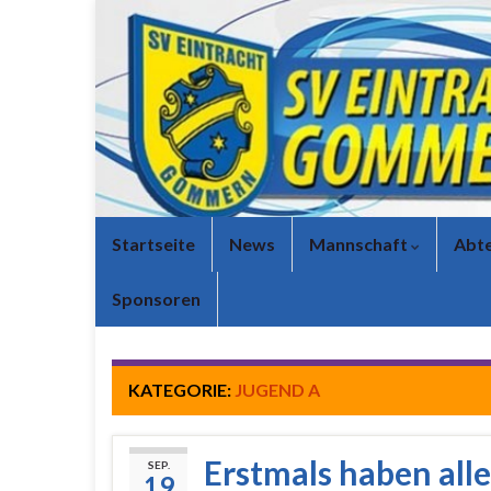
Startseite
News
Mannschaft
Abte
Sponsoren
KATEGORIE:
JUGEND A
Erstmals haben all
SEP.
19