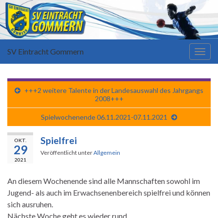
SV Eintracht Gommern
Navi
umsc
+++2 weitere Talente in der Landesauswahl des Jahrgangs
2008+++
Spielwochenende 06.11.2021-07.11.2021
Spielfrei
OKT.
29
Veröffentlicht unter
Allgemein
2021
An diesem Wochenende sind alle Mannschaften sowohl im
Jugend- als auch im Erwachsenenbereich spielfrei und können
sich ausruhen.
Nächste Woche geht es wieder rund.