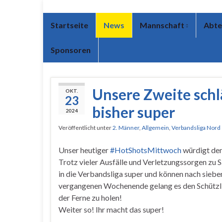
Startseite
News
Mannschaft
Abte
Sponsoren
Unsere Zweite schlä
OKT.
23
bisher super
2024
Veröffentlicht unter
2. Männer
,
Allgemein
,
Verbandsliga Nord
Unser heutiger
#HotShotsMittwoch
würdigt den 
Trotz vieler Ausfälle und Verletzungssorgen zu 
in die Verbandsliga super und können nach siebe
vergangenen Wochenende gelang es den Schützling
der Ferne zu holen!
Weiter so! Ihr macht das super!