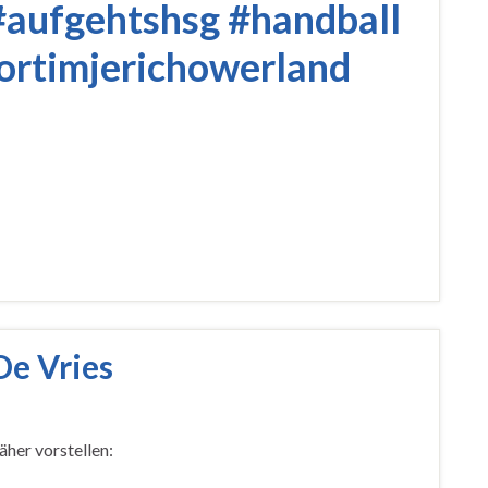
#aufgehtshsg
#handball
ortimjerichowerland
De Vries
her vorstellen: