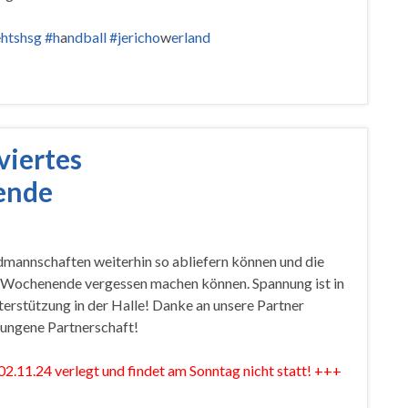
e
htshsg #h
a
ndball #jericho
w
erland
viertes
ende
dmannschaften weiterhin so abliefern können und die
Wochenende vergessen machen können. Spannung ist in
nterstützung in der Halle! Danke an unsere Partner
lungene Partnerschaft!
2.11.24 verlegt und findet am Sonntag nicht statt! +++