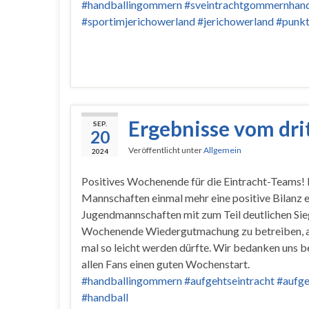
#handballingommern
#sveintrachtgommernhand
#sportimjerichowerland
#jerichowerland
#punkt
Ergebnisse vom dr
SEP.
20
Veröffentlicht unter
Allgemein
2024
Positives Wochenende für die Eintracht-Teams! 
Mannschaften einmal mehr eine positive Bilanz 
Jugendmannschaften mit zum Teil deutlichen Si
Wochenende Wiedergutmachung zu betreiben, au
mal so leicht werden dürfte. Wir bedanken uns b
allen Fans einen guten Wochenstart.
#handballingommern
#aufgehtseintracht
#aufge
#handball