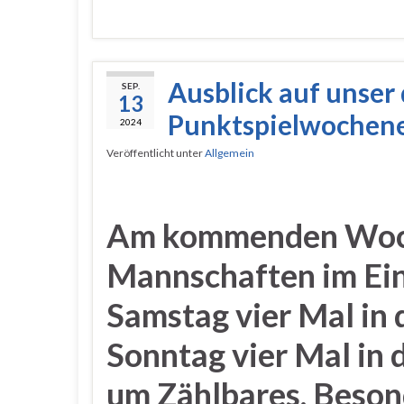
Ausblick auf unser 
SEP.
13
Punktspielwochen
2024
Veröffentlicht unter
Allgemein
Am kommenden Woch
Mannschaften im Ein
Samstag vier Mal in 
Sonntag vier Mal in 
um Zählbares. Beso