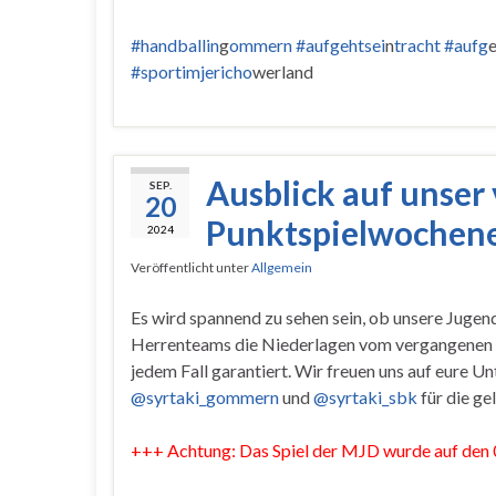
#handballin
g
ommern #aufgehtsei
n
tracht #aufg
#sportimjericho
werland
Ausblick auf unser 
SEP.
20
Punktspielwochen
2024
Veröffentlicht unter
Allgemein
Es wird spannend zu sehen sein, ob unsere Jugen
Herrenteams die Niederlagen vom vergangenen 
jedem Fall garantiert. Wir freuen uns auf eure U
@syrtaki_gommern
und
@syrtaki_sbk
für die ge
+++ Achtung: Das Spiel der MJD wurde auf den 0