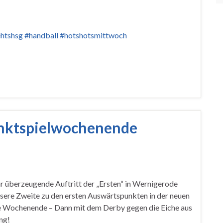
htshs
g
#handbal
l
#hotshotsmittwoc
h
nktspielwochenende
r überzeugende Auftritt der „Ersten“ in Wernigerode
sere Zweite zu den ersten Auswärtspunkten in der neuen
ste Wochenende – Dann mit dem Derby gegen die Eiche aus
ng!