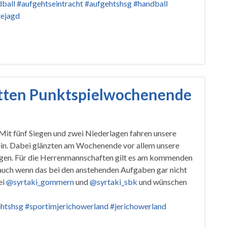
ball
#aufgehtseintracht
#aufgehtshsg
#handball
ejagd
itten Punktspielwochenende
Mit fünf Siegen und zwei Niederlagen fahren unsere
ein. Dabei glänzten am Wochenende vor allem unsere
egen. Für die Herrenmannschaften gilt es am kommenden
ch wenn das bei den anstehenden Aufgaben gar nicht
ei
@syrtaki_gommern
und
@syrtaki_sbk
und wünschen
htshsg
#sportimjerichowerland
#jerichowerland