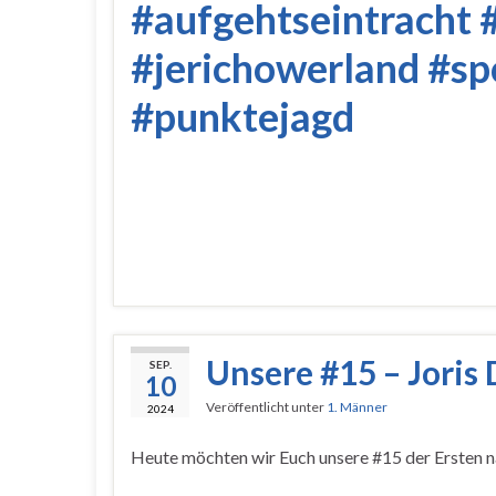
#aufgehtseintracht
#jerichowerland
#sp
#punktejagd
Unsere #15 – Joris 
SEP.
10
Veröffentlicht unter
1. Männer
2024
Heute möchten wir Euch unsere #15 der Ersten nä