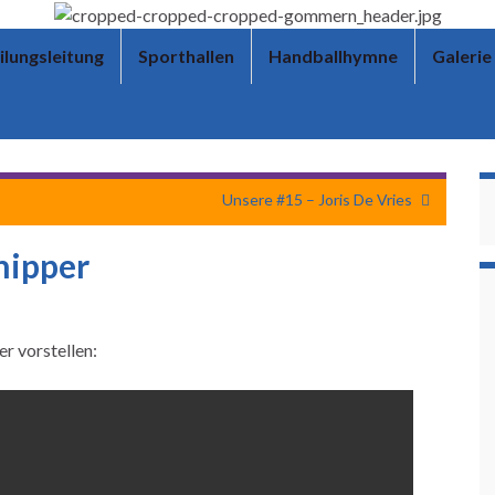
ilungsleitung
Sporthallen
Handballhymne
Galerie
Unsere #15 – Joris De Vries
hipper
r vorstellen: