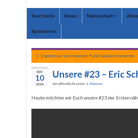
Startseite
News
Mannschaft
Abte
Sponsoren
Ergebnisse vom zweiten Punktspielwochenende
Unsere #23 – Eric Sc
SEP.
10
Veröffentlicht unter
1. Männer
2024
Heute möchten wir Euch unsere #23 der Ersten nähe